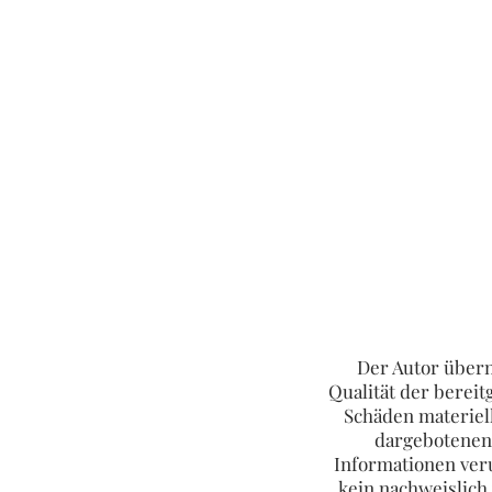
Der Autor übern
Qualität der berei
Schäden materiell
dargebotenen 
Informationen veru
kein nachweislich 