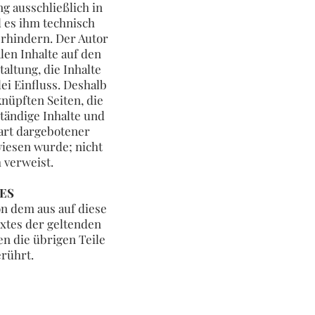
g ausschließlich in
d es ihm technisch
erhindern. Der Autor
len Inhalte auf den
altung, die Inhalte
ei Einfluss. Deshalb
knüpften Seiten, die
ständige Inhalte und
art dargebotener
wiesen wurde; nicht
h verweist.
ES
on dem aus auf diese
xtes der geltenden
en die übrigen Teile
rührt.