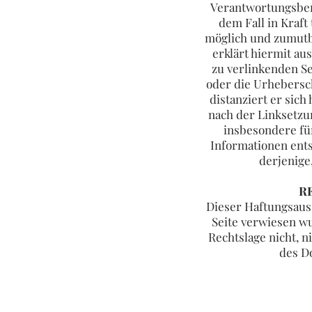
Verantwortungsbere
dem Fall in Kraft
möglich und zumutba
erklärt hiermit au
zu verlinkenden Se
oder die Urhebersch
distanziert er sich
nach der Linksetzun
insbesondere fü
Informationen ents
derjenige,
R
Dieser Haftungsauss
Seite verwiesen wu
Rechtslage nicht, n
des D