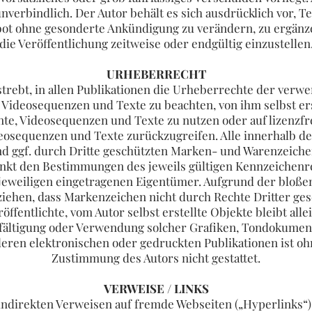
nverbindlich. Der Autor behält es sich ausdrücklich vor, Te
ot ohne gesonderte Ankündigung zu verändern, zu ergänze
die Veröffentlichung zeitweise oder endgültig einzustellen
URHEBERRECHT
strebt, in allen Publikationen die Urheberrechte der verw
ideosequenzen und Texte zu beachten, von ihm selbst ers
e, Videosequenzen und Texte zu nutzen oder auf lizenzfre
osequenzen und Texte zurückzugreifen. Alle innerhalb de
d ggf. durch Dritte geschützten Marken- und Warenzeiche
nkt den Bestimmungen des jeweils gültigen Kennzeichenr
jeweiligen eingetragenen Eigentümer. Aufgrund der bloße
ziehen, dass Markenzeichen nicht durch Rechte Dritter ges
öffentlichte, vom Autor selbst erstellte Objekte bleibt all
elfältigung oder Verwendung solcher Grafiken, Tondokume
deren elektronischen oder gedruckten Publikationen ist oh
Zustimmung des Autors nicht gestattet.
VERWEISE / LINKS
indirekten Verweisen auf fremde Webseiten („Hyperlinks“)