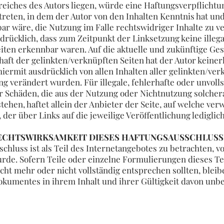
iches des Autors liegen, würde eine Haftungsverpflichtun
 treten, in dem der Autor von den Inhalten Kenntnis hat un
r wäre, die Nutzung im Falle rechtswidriger Inhalte zu v
sdrücklich, dass zum Zeitpunkt der Linksetzung keine illega
iten erkennbar waren. Auf die aktuelle und zukünftige Gest
aft der gelinkten/verknüpften Seiten hat der Autor keinerl
 hiermit ausdrücklich von allen Inhalten aller gelinkten/ver
g verändert wurden. Für illegale, fehlerhafte oder unvoll
r Schäden, die aus der Nutzung oder Nichtnutzung solcher
tehen, haftet allein der Anbieter der Seite, auf welche ver
 der über Links auf die jeweilige Veröffentlichung lediglic
ECHTSWIRKSAMKEIT DIESES HAFTUNGSAUSSCHLUSS
chluss ist als Teil des Internetangebotes zu betrachten, v
rde. Sofern Teile oder einzelne Formulierungen dieses Te
icht mehr oder nicht vollständig entsprechen sollten, bleib
okumentes in ihrem Inhalt und ihrer Gültigkeit davon unbe