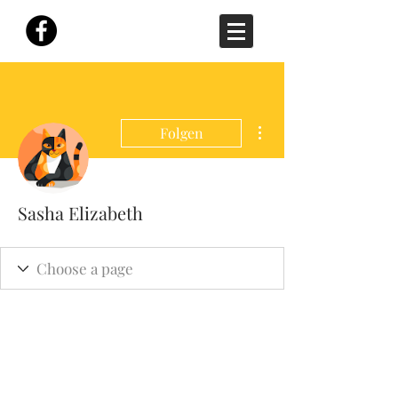
Weitere Optionen
Folgen
Sasha Elizabeth